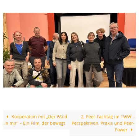
Kooperation mit „Der Wald
2. Peer-Fachtag im TWW –
in mir“ – Ein Film, der bewegt
Perspektiven, Praxis und Peer-
Power